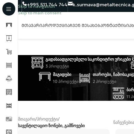
+995 511 744 744
k.surmava@metaltecnica.
Skip to navigation
Skip to main content
ᲛᲗᲐᲕᲐᲠᲘ
ᲞᲠᲝᲓᲣᲥᲪᲘᲐ
ᲩᲕᲔᲜ ᲨᲔᲡᲐᲮᲔᲑ
ᲙᲝᲜᲢᲐᲥᲢᲘ
ᲡᲘᲐ
ᲒᲐᲓᲐᲡᲐᲐᲓᲒᲘᲚᲔᲑᲔᲚᲘ ᲡᲐᲙᲝᲜᲓᲘᲢᲠᲝ ᲣᲠᲘᲙᲔᲑᲘ
3 Პროდუქტი
ᲛᲐᲒᲘᲓᲔᲑᲘ
ᲗᲐᲠᲝᲔᲑᲘ, ᲩᲐᲛᲝᲡᲐᲙᲘᲓ
10 Პროდუქტი
2 Პროდუქტი
ᲑᲐᲠ
11 
მთავარი
/
პროდუქტი
/
ნაჩვენები
სავენტილაციო ზონები, გამწოვები