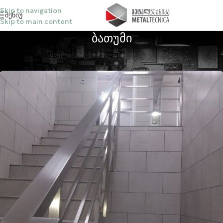
Skip to navigation
Მენიუ
Skip to main content
ბათუმი
ᲧᲕᲔᲚᲐ
ᲑᲐᲗᲣᲛᲘ
ᲗᲑᲘᲚᲘᲡᲘ
ᲙᲐᲮᲔᲗᲘ
ᲥᲣᲗᲐᲘᲡᲘ