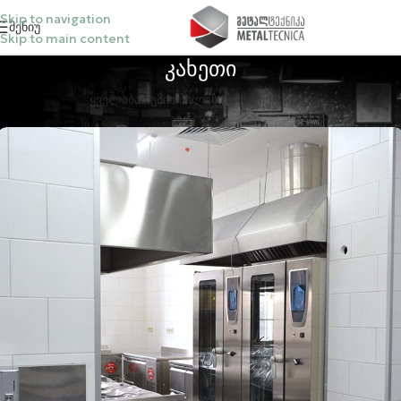
Skip to navigation
Მენიუ
Skip to main content
კახეთი
ᲧᲕᲔᲚᲐ
ᲑᲐᲗᲣᲛᲘ
ᲗᲑᲘᲚᲘᲡᲘ
ᲙᲐᲮᲔᲗᲘ
ᲥᲣᲗᲐᲘᲡᲘ